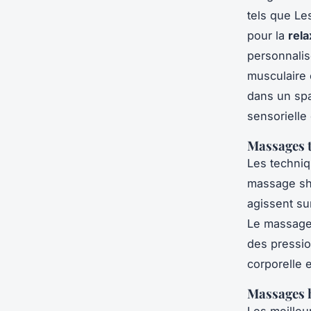
tels que Le
pour la
rela
personnalis
musculaire 
dans un spa
sensorielle
Massages t
Les techniq
massage shi
agissent sur
Le massage 
des pressio
corporelle e
Massages h
Les meilleu