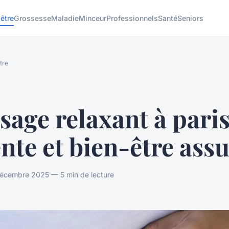
être
Grossesse
Maladie
Minceur
Professionnels
Santé
Seniors
tre
age relaxant à paris
nte et bien-être ass
décembre 2025 — 5 min de lecture