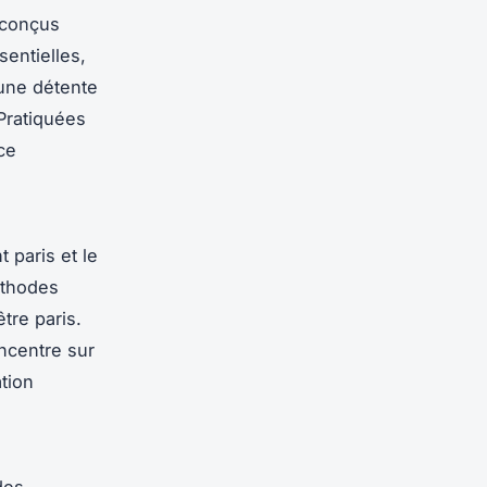
 conçus
sentielles,
une détente
 Pratiquées
ce
 paris et le
éthodes
tre paris.
oncentre sur
tion
des