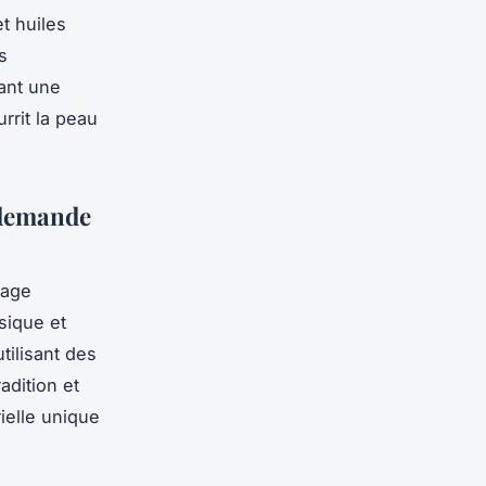
t huiles
s
sant une
rrit la peau
 demande
sage
ysique et
tilisant des
radition et
ielle unique