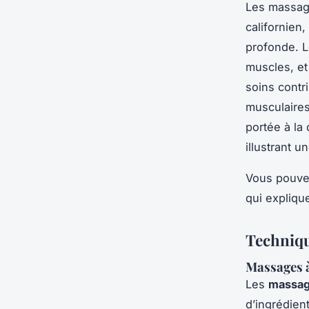
Les massag
californien
profonde. L
muscles, et
soins contr
musculaires,
portée à la
illustrant 
Vous pouvez
qui expliqu
Techniqu
Massages à
Les
massage
d’ingrédien