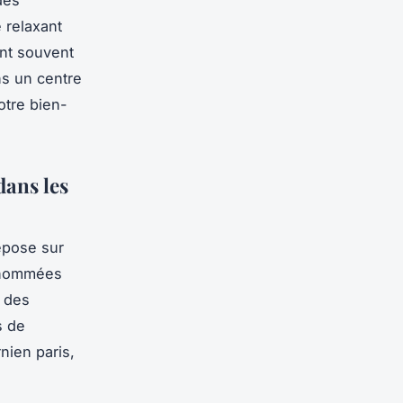
 relaxant
ant souvent
ns un centre
otre bien-
dans les
epose sur
renommées
 des
s de
nien paris,