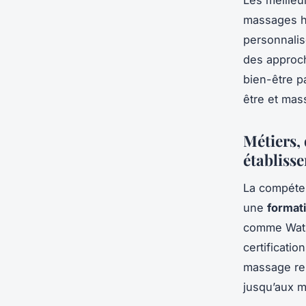
massages ho
personnalis
des approch
bien-être pa
être et mas
Métiers, 
établiss
La compéten
une
formati
comme Wat 
certificati
massage rel
jusqu’aux m