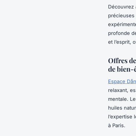
Découvrez à
précieuses 
expérimenté
profonde dé
et l’esprit,
Offres d
de bien-ê
Espace Dån
relaxant, es
mentale. Le
huiles natur
l’expertise
à Paris.