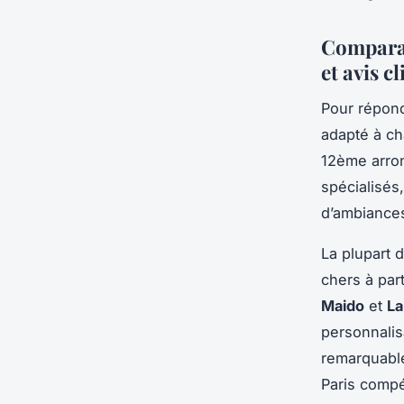
Comparati
et avis cl
Pour répond
adapté à ch
12ème arron
spécialisés
d’ambiances
La plupart 
chers à par
Maido
et
La
personnalisa
remarquable
Paris compét