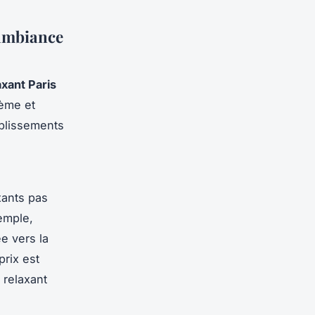
 ambiance
xant Paris
1ème et
blissements
xants pas
emple,
e vers la
prix est
 relaxant