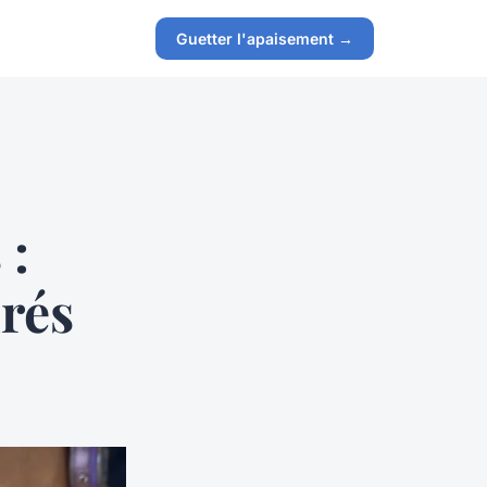
Guetter l'apaisement →
 :
urés