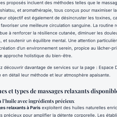
es proposés incluent des méthodes telles que le massa
, shiatsu, et aromathérapie, tous conçus pour maximiser la
eur objectif est également de désincruster les toxines, c
 favoriser une meilleure circulation sanguine. La routine 
ibue à renforcer la résilience cutanée, diminuer les doule
 et soutenir un équilibre mental. Une attention particuliè
 création d’un environnement serein, propice au lâcher-pri
une approche holistique du bien-être.
 découvrir davantage de services sur la page : Espace 
e en détail leur méthode et leur atmosphère apaisante.
es et types de massages relaxants disponible
 l’huile avec ingrédients précieux
s relaxants à Paris
exploitent des huiles naturelles enri
ts précieux pour amplifier la détente corporelle. Les étab