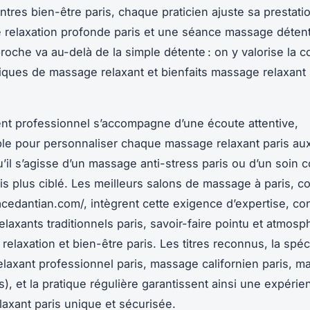
ntres bien-être paris, chaque praticien ajuste sa prestati
e relaxation profonde paris et une séance massage détent
pproche va au-delà de la simple détente : on y valorise la 
iques de massage relaxant et bienfaits massage relaxant 
t professionnel s’accompagne d’une écoute attentive,
le pour personnaliser chaque massage relaxant paris au
u’il s’agisse d’un massage anti-stress paris ou d’un soin c
ris plus ciblé. Les meilleurs salons de massage à paris, 
acedantian.com/, intègrent cette exigence d’expertise, co
laxants traditionnels paris, savoir-faire pointu et atmosp
 relaxation et bien-être paris. Les titres reconnus, la spéc
laxant professionnel paris, massage californien paris, 
s), et la pratique régulière garantissent ainsi une expérie
axant paris unique et sécurisée.