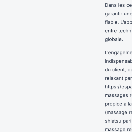
Dans les ce
garantir un
fiable. L’a
entre techn
globale.
L’engagemen
indispensab
du client, q
relaxant pa
https://esp
massages re
propice à la
(massage re
shiatsu pari
massage rel