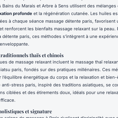
s Bains du Marais et Arbre à Sens utilisent des mélanges
xation profonde
et la régénération cutanée. Les huiles es
ées à chaque séance massage détente paris, favorisent 
et renforcent les bienfaits massage relaxant sur la peau.
 détente paris, ces méthodes s’intègrent à une expérien
 enveloppante.
raditionnels thaïs et chinois
ues de massage relaxant incluent le massage thaï relaxant
atsu paris, fondés sur des pratiques millénaires. Ces m
 l’équilibre énergétique du corps et la relaxation et bien-ê
anti-stress paris, inspiré des traditions asiatiques, se c
ns ciblées et des étirements doux, idéals pour une relaxa
fficace.
olistiques et signature
rs salons de massage à Paris rivalisent d’originalité avec 