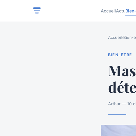
Accueil
Actu
Bien-
Accueil
›
Bien-ê
BIEN-ÊTRE
Mass
déte
Arthur — 10 