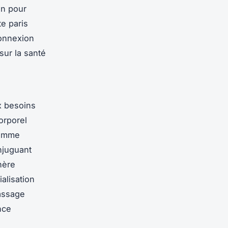
on pour
e paris
connexion
sur la santé
x besoins
orporel
comme
njuguant
hère
ialisation
massage
nce